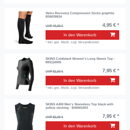
Skins Recovery Compression Socks graphite
B59039934
4,95 € *
UVP 40,00 €
In den Warenkorb
*
inkl. ges. MwSt.
zzgl.
Versandkosten
SKINS Coldblack Women's Long Sleeve Top -
B81116005
7,95 € *
UVP 82,00 €
In den Warenkorb
*
inkl. ges. MwSt.
zzgl.
Versandkosten
SKINS A400 Men's Sleeveless Top black with
yellow sitching - B40001003
7,95 € *
UVP 82,00 €
In den Warenkorb