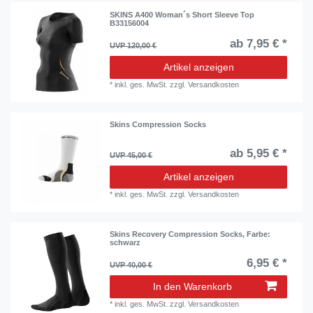
SKINS A400 Woman´s Short Sleeve Top
B33156004
ab 7,95 € *
UVP 120,00 €
Artikel anzeigen
*
inkl. ges. MwSt.
zzgl.
Versandkosten
Skins Compression Socks
ab 5,95 € *
UVP 45,00 €
Artikel anzeigen
*
inkl. ges. MwSt.
zzgl.
Versandkosten
Skins Recovery Compression Socks
, Farbe:
schwarz
6,95 € *
UVP 40,00 €
In den Warenkorb
*
inkl. ges. MwSt.
zzgl.
Versandkosten