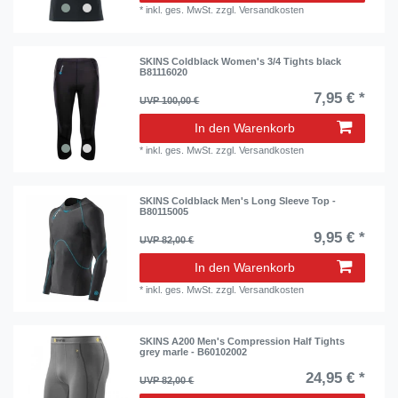
*
inkl. ges. MwSt.
zzgl.
Versandkosten
SKINS Coldblack Women's 3/4 Tights black
B81116020
7,95 € *
UVP 100,00 €
In den Warenkorb
*
inkl. ges. MwSt.
zzgl.
Versandkosten
SKINS Coldblack Men's Long Sleeve Top -
B80115005
9,95 € *
UVP 82,00 €
In den Warenkorb
*
inkl. ges. MwSt.
zzgl.
Versandkosten
SKINS A200 Men's Compression Half Tights
grey marle - B60102002
24,95 € *
UVP 82,00 €